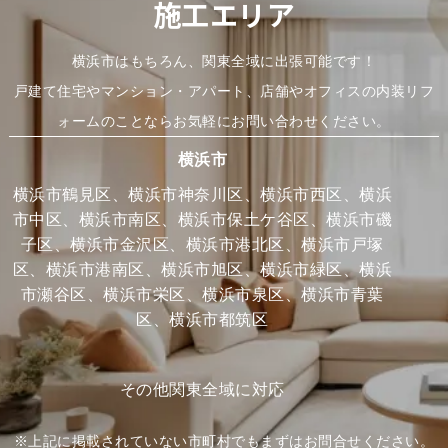
施工エリア
横浜市はもちろん、関東全域に出張可能です！
戸建て住宅やマンション・アパート、店舗やオフィスの内装リフ
ォームのことならお気軽にお問い合わせください。
横浜市
横浜市鶴見区、横浜市神奈川区、横浜市西区、横浜
市中区、横浜市南区、横浜市保土ケ谷区、横浜市磯
子区、横浜市金沢区、横浜市港北区、横浜市戸塚
区、横浜市港南区、横浜市旭区、横浜市緑区、横浜
市瀬谷区、横浜市栄区、横浜市泉区、横浜市青葉
区、横浜市都筑区
その他関東全域に対応
※上記に掲載されていない市町村でもまずはお問合せください。